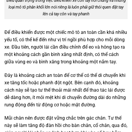
Điều quan trọng trong việc điều khiển xe côn tay nói chung và những
loại mô tô phân khối lớn nói riêng là luôn phải giữ thói quen đặt tay
lên cả tay côn và tay phanh
Để điều khiển được một chiếc mô tô an toàn cần khá nhiều
yếu tố, có thể kế đến như vị trí ngồi phù hợp cho mỗi dòng
xe. Đầu tiên, người lái cần điều chỉnh để eo và hông tạo ra
một khoảng cách gần bình xăng nhất định, có thể cách
giữa vùng eo và bình xăng trong khoảng một nắm tay.
Đây là khoảng cách an toàn để cơ thể có thể di chuyển khi
xe tăng tốc hoặc phanh đột ngột. Bên cạnh đó, khoảng
cách này sẽ tạo tư thế thoải mái nhất để thao tác lái được
dễ dàng hơn, ít mỏi mệt khi di chuyển đường dài do những
rung động đến từ động cơ hoặc mặt đường.
Mũi chân nên được đặt vững chắc trên gác chân. Tư thế
này sẽ làm tăng độ đàn hồi cho bàn chân, cổ chân, qua đó,