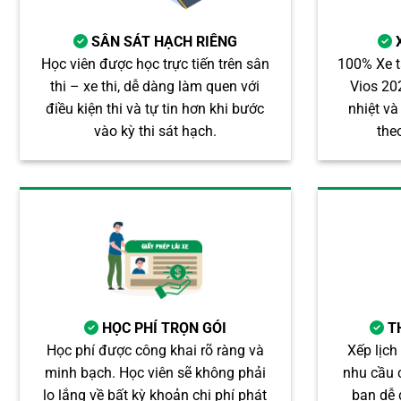
SÂN SÁT HẠCH RIÊNG
Học viên được học trực tiến trên sân
100% Xe t
thi – xe thi, dễ dàng làm quen với
Vios 20
điều kiện thi và tự tin hơn khi bước
nhiệt v
vào kỳ thi sát hạch.
the
HỌC PHÍ TRỌN GÓI
T
Học phí được công khai rõ ràng và
Xếp lịch
minh bạch. Học viên sẽ không phải
nhu cầu 
lo lắng về bất kỳ khoản chi phí phát
bạn dễ 