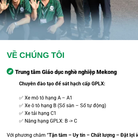
VỀ CHÚNG TÔI
Trung tâm Giáo dục nghề nghiệp Mekong
Chuyên đào tạo để sát hạch cấp GPLX:
✅ Xe mô tô hạng A – A1
✅ Xe ô tô hạng B (Số sàn – Số tự động)
✅ Xe tải hạng C1
✅ Nâng hạng GPLX: B -> C
Với phương châm “
Tận tâm – Uy tín – Chất lượng – Đặt lợi 