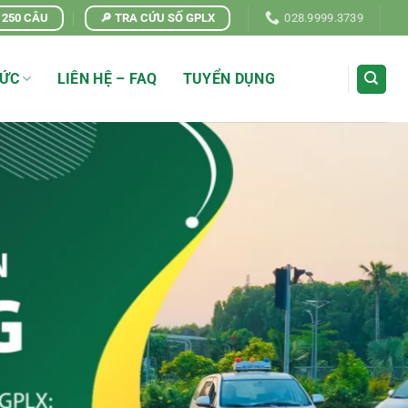
| 250 CÂU
🔎 TRA CỨU SỐ GPLX
028.9999.3739
TỨC
LIÊN HỆ – FAQ
TUYỂN DỤNG