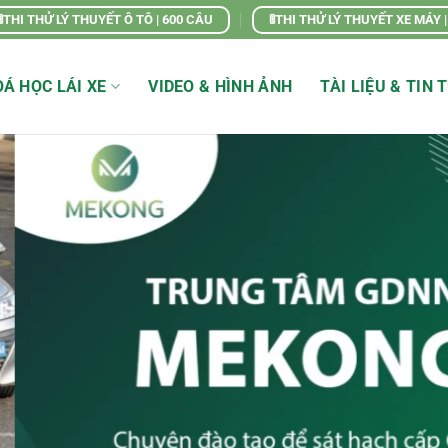
🚦THI THỬ LÝ THUYẾT Ô TÔ | 600 CÂU
🚦THI THỬ LÝ THUYẾT XE MÁY 
Á HỌC LÁI XE
VIDEO & HÌNH ẢNH
TÀI LIỆU & TIN 