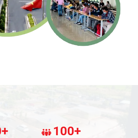
0+
100+