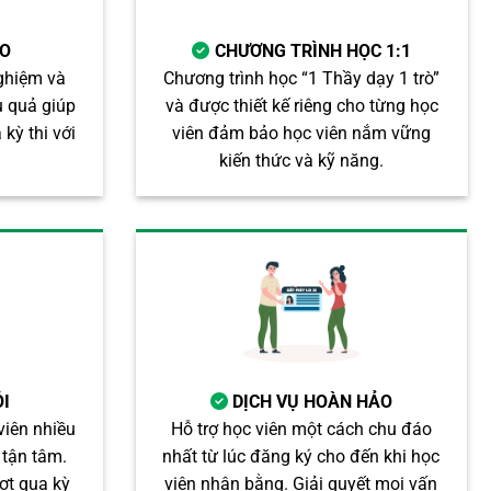
AO
CHƯƠNG TRÌNH HỌC 1:1
nghiệm và
Chương trình học “1 Thầy dạy 1 trò”
 quả giúp
và được thiết kế riêng cho từng học
kỳ thi với
viên đảm bảo học viên nắm vững
kiến thức và kỹ năng.
ỎI
DỊCH VỤ HOÀN HẢO
viên nhiều
Hỗ trợ học viên một cách chu đáo
 tận tâm.
nhất từ lúc đăng ký cho đến khi học
ợt qua kỳ
viên nhận bằng. Giải quyết mọi vấn