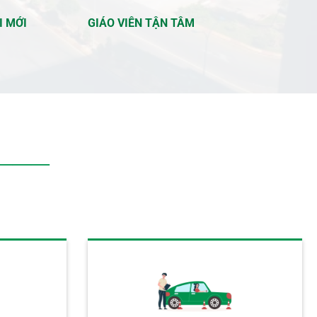
I MỚI
GIÁO VIÊN TẬN TÂM
――
―