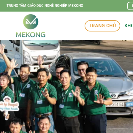
Chuyển
TRUNG TÂM GIÁO DỤC NGHỀ NGHIỆP MEKONG
đến
nội
TRANG CHỦ
KHO
dung