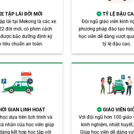
XE TẬP LÁI ĐỜI MỚI
TỶ LỆ ĐẬU C
ập lái tại Mekong là các xe
Đội ngũ giáo viên kinh 
22 đời mới, có phim cách
phương pháp đào tạo hiệu
à được bảo dưỡng định kỳ
học viên dễ dàng vượt qua 
o tiêu chuẩn an toàn.
tỷ lệ đậu cao.
HỜI GIAN LINH HOẠT
GIÁO VIÊN GI
 học dựa trên lịch trình và
Với đội ngũ hơn 100 giáo 
cá nhân của học viên giúp
kinh nghiệm, nhiệt huyết,
dàng kết hợp học tập với
Giúp học viên dễ dàng vư