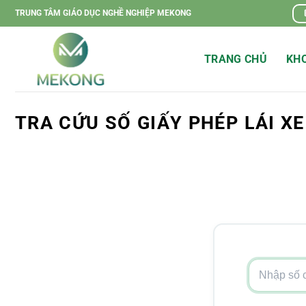
Chuyển
TRUNG TÂM GIÁO DỤC NGHỀ NGHIỆP MEKONG
đến
nội
TRANG CHỦ
KHO
dung
TRA CỨU SỐ GIẤY PHÉP LÁI XE