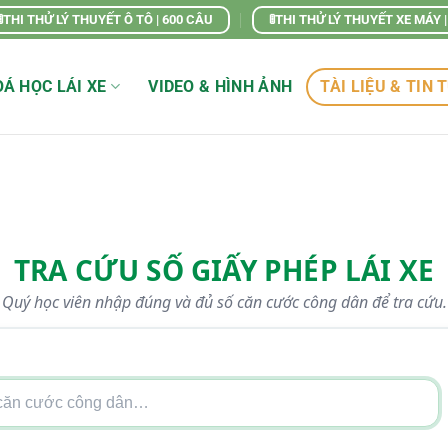
🚦THI THỬ LÝ THUYẾT Ô TÔ | 600 CÂU
🚦THI THỬ LÝ THUYẾT XE MÁY 
Á HỌC LÁI XE
VIDEO & HÌNH ẢNH
TÀI LIỆU & TIN 