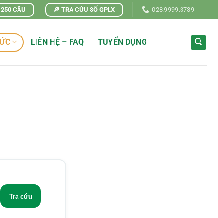
| 250 CÂU
🔎 TRA CỨU SỐ GPLX
028.9999.3739
TỨC
LIÊN HỆ – FAQ
TUYỂN DỤNG