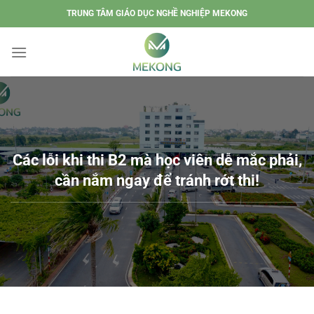
Chuyển
TRUNG TÂM GIÁO DỤC NGHỀ NGHIỆP MEKONG
đến
nội
dung
Các lỗi khi thi B2 mà học viên dễ mắc phải,
cần nắm ngay để tránh rớt thi!