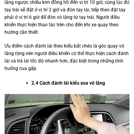
lăng ngược chiều kim đồng hồ đến vị trí 10 giờ, cùng lúc đó
tay trái sẽ đặt ở vị trí 2 giờ và đón tay lái, tiếp theo đặt tay
phải ở vị trí 6 giờ để đón vô lăng từ tay trái. Người điều
khiển thực hiện thao tác trên cho đến khi xe quay theo
hướng cần thiết.
Ưu điểm cách đánh lái theo kiểu bắt chéo là góc quay vô
lăng rộng nên người điều khiển có thể thực hiện cách đánh
lái và trả lái tốc độ nhanh hơn, đặc biệt trong những tình
huống cua gấp.
2.4 Cách đánh lái kiểu xoa vô lăng