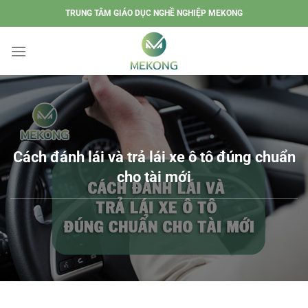
Chuyển
TRUNG TÂM GIÁO DỤC NGHỀ NGHIỆP MEKONG
đến
nội
dung
Cách đánh lái và trả lái xe ô tô đúng chuẩn
cho tài mới