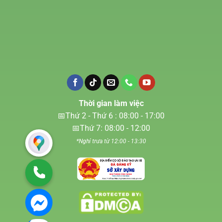
Thời gian làm việc
📅Thứ 2 - Thứ 6 : 08:00 - 17:00
📅Thứ 7: 08:00 - 12:00
*Nghỉ trưa từ 12:00 - 13:30