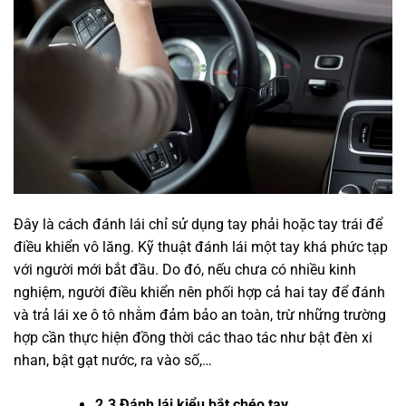
Đây là cách đánh lái chỉ sử dụng tay phải hoặc tay trái để
điều khiển vô lăng. Kỹ thuật đánh lái một tay khá phức tạp
với người mới bắt đầu. Do đó, nếu chưa có nhiều kinh
nghiệm, người điều khiển nên phối hợp cả hai tay để đánh
và trả lái xe ô tô nhằm đảm bảo an toàn, trừ những trường
hợp cần thực hiện đồng thời các thao tác như bật đèn xi
nhan, bật gạt nước, ra vào số,…
2.3 Đánh lái kiểu bắt chéo tay