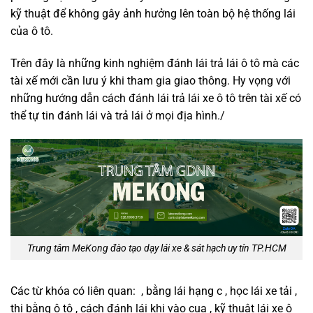
kỹ thuật
để không gây ảnh hưởng lên toàn bộ hệ thống lái
của ô tô.
Trên đây là những kinh nghiệm đánh lái trả lái ô tô mà các
tài xế mới cần lưu ý khi tham gia giao thông. Hy vọng với
những hướng dẫn cách đánh lái trả lái xe ô tô trên tài xế có
thể tự tin đánh lái và trả lái ở mọi địa hình./
Trung tâm MeKong đào tạo dạy lái xe & sát hạch uy tín TP.HCM
Các từ khóa có liên quan: , bằng lái hạng c , học lái xe tải ,
thi bằng ô tô , cách đánh lái khi vào cua , kỹ thuật lái xe ô