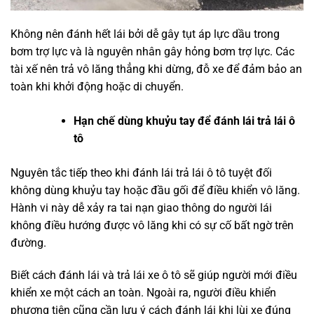
Không nên đánh hết lái bởi dễ gây tụt áp lực dầu trong
bơm trợ lực và là nguyên nhân gây hỏng bơm trợ lực. Các
tài xế nên trả vô lăng thẳng khi dừng, đỗ xe để đảm bảo an
toàn khi khởi động hoặc di chuyển.
Hạn chế dùng khuỷu tay để đánh lái trả lái ô
tô
Nguyên tắc tiếp theo khi đánh lái trả lái ô tô tuyệt đối
không dùng khuỷu tay hoặc đầu gối để điều khiển vô lăng.
Hành vi này dễ xảy ra tai nạn giao thông do người lái
không điều hướng được vô lăng khi có sự cố bất ngờ trên
đường.
Biết cách đánh lái và trả lái xe ô tô sẽ giúp người mới điều
khiển xe một cách an toàn. Ngoài ra, người điều khiển
phương tiện cũng cần lưu ý
cách đánh lái khi lùi xe đúng