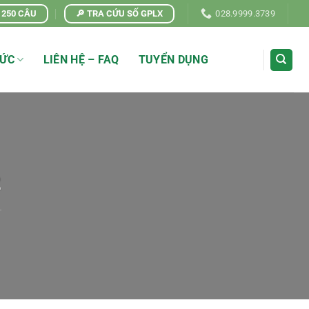
| 250 CÂU
🔎 TRA CỨU SỐ GPLX
028.9999.3739
TỨC
LIÊN HỆ – FAQ
TUYỂN DỤNG
2