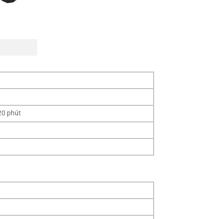
20 phút
3