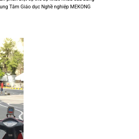
rung Tâm Giáo dục Nghề nghiệp MEKONG