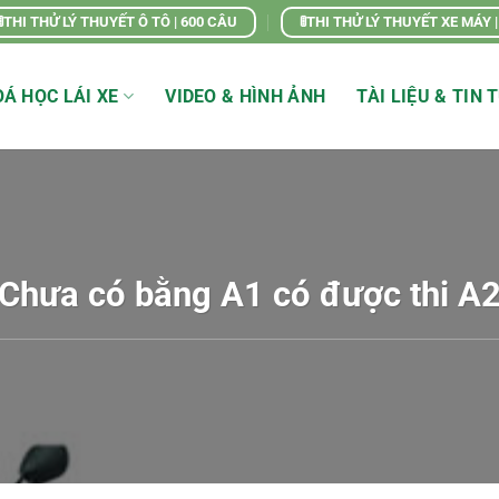
🚦THI THỬ LÝ THUYẾT Ô TÔ | 600 CÂU
🚦THI THỬ LÝ THUYẾT XE MÁY 
Á HỌC LÁI XE
VIDEO & HÌNH ẢNH
TÀI LIỆU & TIN 
Chưa có bằng A1 có được thi A