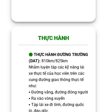
THỰC HÀNH
THỰC HÀNH ĐƯỜNG TRƯỜNG
(DAT):
8
10km/825km
Nhằm luyện tâp các kỹ năng lái
xe thực tế của học viên trên các
cung đường giao thông thực tế
như:
▪️ Đường vắng, đường đông người
▪️ Ra vào vòng xuyến
▪️ Tập lái xe đi tỉnh, đường quốc
lộ, đèo dốc