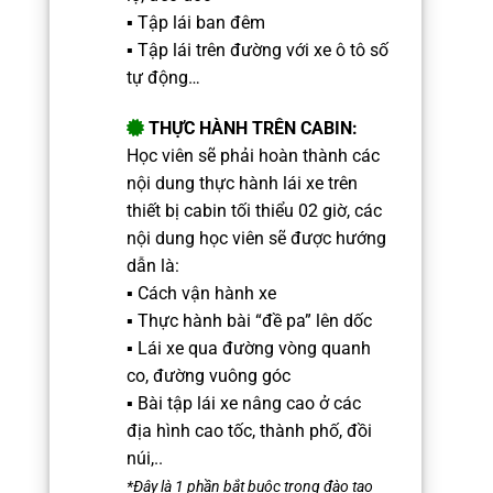
▪️ Tập lái ban đêm
▪️ Tập lái trên đường với xe ô tô số
tự động…
THỰC HÀNH TRÊN CABIN:
Học viên sẽ phải hoàn thành các
nội dung thực hành lái xe trên
thiết bị cabin tối thiểu 02 giờ, c
ác
nội dung học viên sẽ được hướng
dẫn là:
▪️ Cách vận hành xe
▪️ Thực hành bài “đề pa” lên dốc
▪️ Lái xe qua đường vòng quanh
co, đường vuông góc
▪️ Bài tập lái xe nâng cao ở các
địa hình cao tốc, thành phố, đồi
núi,..
*Đây là 1 phần bắt buộc trong đào tạo