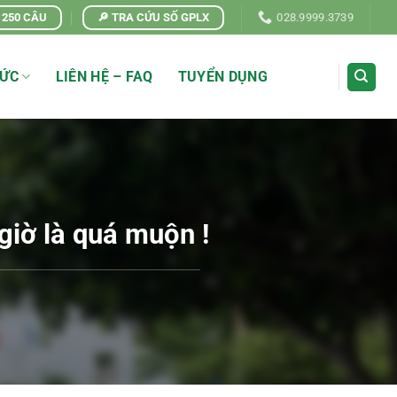
| 250 CÂU
🔎 TRA CỨU SỐ GPLX
028.9999.3739
TỨC
LIÊN HỆ – FAQ
TUYỂN DỤNG
giờ là quá muộn !