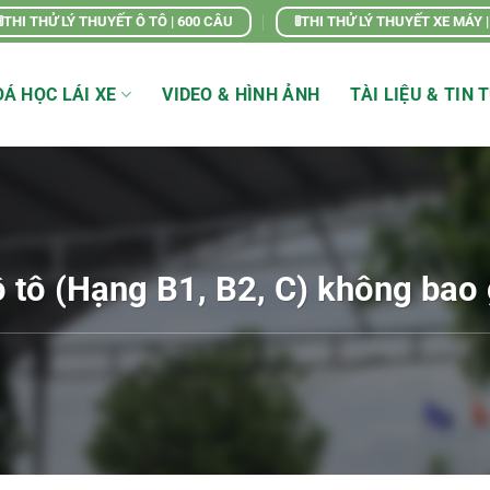
🚦THI THỬ LÝ THUYẾT Ô TÔ | 600 CÂU
🚦THI THỬ LÝ THUYẾT XE MÁY 
Á HỌC LÁI XE
VIDEO & HÌNH ẢNH
TÀI LIỆU & TIN 
ô tô (Hạng B1, B2, C) không bao 