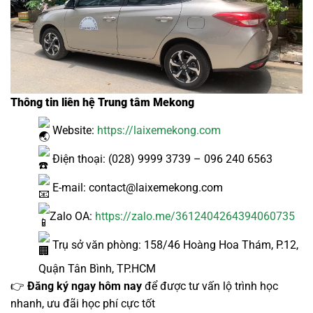
Thông tin liên hệ Trung tâm Mekong
Website:
https://laixemekong.com
Điện thoại: (028) 9999 3739 – 096 240 6563
E-mail: contact@laixemekong.com
Zalo OA:
https://zalo.me/3612404264394060735
Trụ sở văn phòng: 158/46 Hoàng Hoa Thám, P.12,
Quận Tân Bình, TP.HCM
👉
Đăng ký ngay hôm nay
để được tư vấn lộ trình học
nhanh, ưu đãi học phí cực tốt