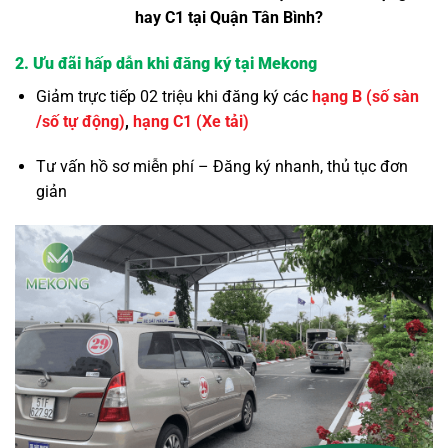
hay C1 tại Quận Tân Bình?
2. Ưu đãi hấp dẫn khi đăng ký tại Mekong
Giảm trực tiếp 02 triệu khi đăng ký các
hạng B (số sàn
/số tự động)
,
hạng C1 (Xe tải)
Tư vấn hồ sơ miễn phí – Đăng ký nhanh, thủ tục đơn
giản