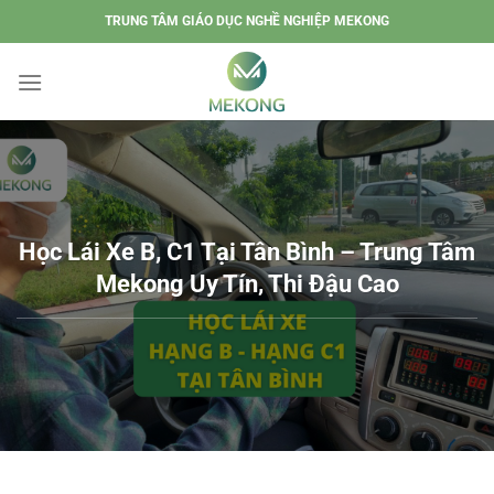
Chuyển
TRUNG TÂM GIÁO DỤC NGHỀ NGHIỆP MEKONG
đến
nội
dung
Học Lái Xe B, C1 Tại Tân Bình – Trung Tâm
Mekong Uy Tín, Thi Đậu Cao