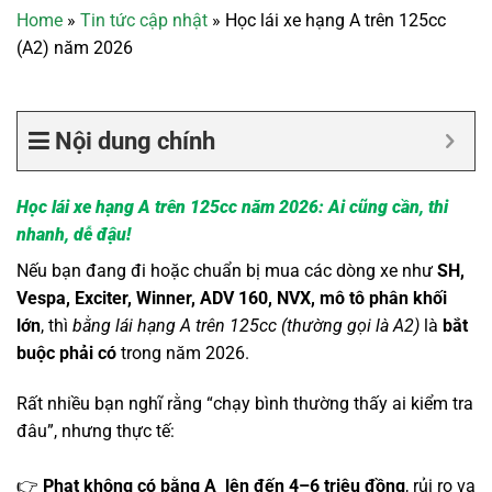
Home
»
Tin tức cập nhật
»
Học lái xe hạng A trên 125cc
(A2) năm 2026
Nội dung chính
Học lái xe hạng A trên 125cc năm 2026: Ai cũng cần, thi
nhanh, dễ đậu!
Nếu bạn đang đi hoặc chuẩn bị mua các dòng xe như
SH,
Vespa, Exciter, Winner, ADV 160, NVX, mô tô phân khối
lớn
, thì
bằng lái hạng A trên 125cc (thường gọi là A2)
là
bắt
buộc phải có
trong năm 2026.
Rất nhiều bạn nghĩ rằng “chạy bình thường thấy ai kiểm tra
đâu”, nhưng thực tế:
👉
Phạt không có bằng A lên đến 4–6 triệu đồng
, rủi ro va