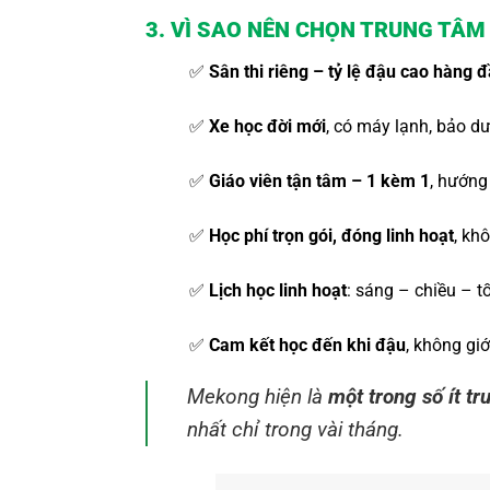
3. VÌ SAO NÊN CHỌN TRUNG TÂ
✅
Sân thi riêng – tỷ lệ đậu cao hàng
✅
Xe học đời mới
, có máy lạnh, bảo d
✅
Giáo viên tận tâm – 1 kèm 1
, hướng
✅
Học phí trọn gói, đóng linh hoạt
, kh
✅
Lịch học linh hoạt
: sáng – chiều – tố
✅
Cam kết học đến khi đậu
, không giớ
Mekong hiện là
một trong số ít tr
nhất chỉ trong vài tháng.