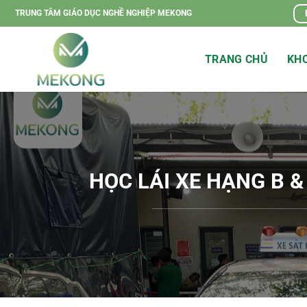
Chuyển
TRUNG TÂM GIÁO DỤC NGHỀ NGHIỆP MEKONG
đến
nội
TRANG CHỦ
KHO
dung
HỌC LÁI XE HẠNG B & C