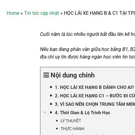
Home
»
Tin tức cập nhật
»
HỌC LÁI XE HẠNG B & C1 TẠI TP.
Cuối năm là lúc nhiều người bắt đầu lên kế hoạ
Nếu bạn đang phân vân giữa học bằng B1, B2 
địa chỉ uy tín được hàng ngàn học viên tin t
Nội dung chính
1. HỌC LÁI XE HẠNG B DÀNH CHO AI?
2. HỌC LÁI XE HẠNG C1 – BƯỚC ĐI 
3. VÌ SAO NÊN CHỌN TRUNG TÂM ME
4. Thời Gian & Lộ Trình Học
LÝ THUYẾT
THỰC HÀNH