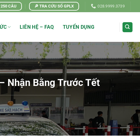
| 250 CÂU
🔎 TRA CỨU SỐ GPLX
028.9999.3739
TỨC
LIÊN HỆ – FAQ
TUYỂN DỤNG
 – Nhận Bằng Trước Tết