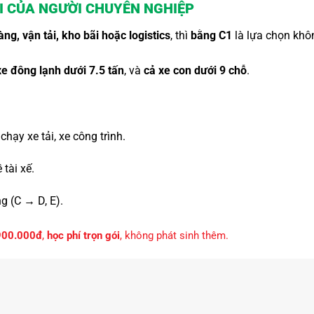
ĐI CỦA NGƯỜI CHUYÊN NGHIỆP
àng, vận tải, kho bãi hoặc logistics
, thì
bằng C1
là lựa chọn khôn
 xe đông lạnh dưới 7.5 tấn
, và
cả xe con dưới 9 chỗ
.
chạy xe tải, xe công trình.
tài xế.
g (C → D, E).
900.000đ
,
học phí trọn gói
, không phát sinh thêm.