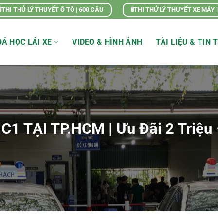
🚦THI THỬ LÝ THUYẾT Ô TÔ | 600 CÂU
🚦THI THỬ LÝ THUYẾT XE MÁY 
Á HỌC LÁI XE
VIDEO & HÌNH ẢNH
TÀI LIỆU & TIN 
1 TẠI TP.HCM | Ưu Đãi 2 Triệu