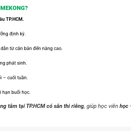
M MEKONG?
 đầu TP.HCM.
ưỡng định kỳ.
 dẫn từ căn bản đến nâng cao.
ông phát sinh.
i – cuối tuần.
i hạn buổi học.
ung tâm tại TP.HCM có sân thi riêng
, giúp học viên
học 