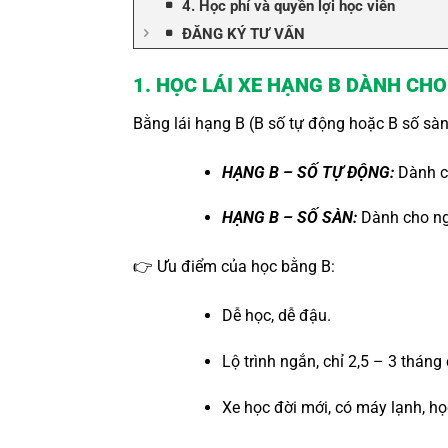
4. Học phí và quyền lợi học viên
ĐĂNG KÝ TƯ VẤN
1. HỌC LÁI XE HẠNG B DÀNH CHO
Bằng lái hạng B (B số tự động hoặc B số sàn
HẠNG B – SỐ TỰ ĐỘNG:
Dành ch
HẠNG B – SỐ SÀN:
Dành cho ngư
👉 Ưu điểm của học bằng B:
Dễ học, dễ đậu.
Lộ trình ngắn, chỉ 2,5 – 3 tháng
Xe học đời mới, có máy lạnh, họ