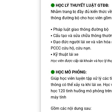
HỌC LÝ THUYẾT LUẬT GTĐB:
Nhằm trang bị đầy đủ kiến thức về 
thông đường bộ cho học viên gồm
▪️ Pháp luật giao thông đường bộ
▪️ Cấu tạo và sửa chữa thông thườ
▪️ Đạo đức người lái xe và văn hóa
PCCC
cứu hộ, cứu nạn.
▪️ Kỹ thuật lái xe
Học viên được cấp tài khoản và học lý thu
HỌC MÔ PHỎNG:
Giúp học viên luyện tập xử lý các 
thông có thể xảy ra khi lái xe.
Học v
học 120 tình huống mô phỏng trê
máy tính
Gồm các nội dung sau: