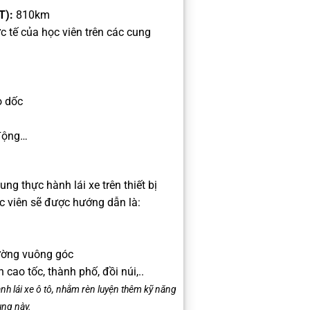
T):
8
10km
c tế của học viên trên các cung
o dốc
 động…
ng thực hành lái xe trên thiết bị
c viên sẽ được hướng dẫn là:
đường vuông góc
h cao tốc, thành phố, đồi núi,..
nh lái xe ô tô, nhằm rèn luyện thêm kỹ năng
ung này.