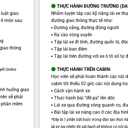
THỰC HÀNH ĐƯỜNG TRƯỜNG (DA
luật giao
Nhằm luyện tâp các kỹ năng lái xe thự
 4 môn sau:
đường giao thông thực tế như:
▪️ Đường vắng, đường đông người
▪️ Ra vào vòng xuyến
ng
▪️ Tập lái xe đi tỉnh, đường quốc lộ, đè
 giao thông
▪️ Tập lái ban đêm
▪️ Tập lái trên đường với xe ô tô số tự
THỰC HÀNH TRÊN CABIN:
yết Online
Học viên sẽ phải hoàn thành các nội du
cabin tối thiểu 02 giờ, c
ác nội dung họ
tình huống giao
▪️ Cách vận hành xe
iên sẽ phải
▪️ Thực hành bài “đề pa” lên dốc
n phần mềm
▪️ Lái xe qua đường vòng quanh co, 
▪️ Bài tập lái xe nâng cao ở các địa hìn
*Đây là 1 phần bắt buộc trong đào tạo thực hà
lái xe tuy nhiên thi sát hạch sẽ không có nội d