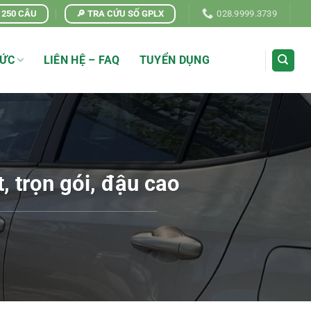
| 250 CÂU
🔎 TRA CỨU SỐ GPLX
028.9999.3739
TỨC
LIÊN HỆ – FAQ
TUYỂN DỤNG
, trọn gói, đậu cao