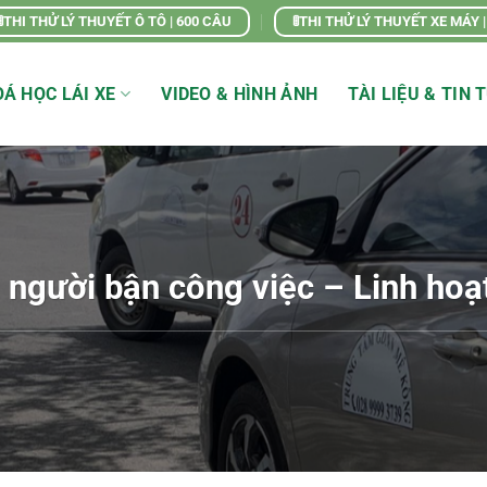
🚦THI THỬ LÝ THUYẾT Ô TÔ | 600 CÂU
🚦THI THỬ LÝ THUYẾT XE MÁY 
Á HỌC LÁI XE
VIDEO & HÌNH ẢNH
TÀI LIỆU & TIN 
o người bận công việc – Linh hoạt