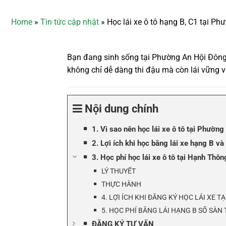
Home
»
Tin tức cập nhật
»
Học lái xe ô tô hạng B, C1 tại P
Bạn đang sinh sống tại Phường An Hội Đông 
không chỉ dễ dàng thi đậu mà còn lái vững và
Nội dung chính
1. Vì sao nên học lái xe ô tô tại Phườn
2. Lợi ích khi học bằng lái xe hạng B v
3. Học phí học lái xe ô tô tại Hạnh Thô
LÝ THUYẾT
THỰC HÀNH
4. LỢI ÍCH KHI ĐĂNG KÝ HỌC LÁI XE 
5. HỌC PHÍ BẰNG LÁI HẠNG B SỐ SÀ
ĐĂNG KÝ TƯ VẤN