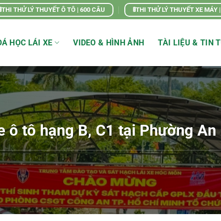
🚦THI THỬ LÝ THUYẾT Ô TÔ | 600 CÂU
🚦THI THỬ LÝ THUYẾT XE MÁY 
Á HỌC LÁI XE
VIDEO & HÌNH ẢNH
TÀI LIỆU & TIN 
xe ô tô hạng B, C1 tại Phường An