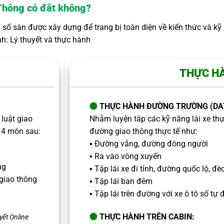
h Thông có đắt không?
ố sàn được xây dựng để trang bị toàn diện về kiến thức và kỹ 
h: Lý thuyết và thực hành
THỰC H
THỰC HÀNH ĐƯỜNG TRƯỜNG (DA
luật giao
Nhằm luyện tâp các kỹ năng lái xe thự
 4 môn sau:
đường giao thông thực tế như:
▪️ Đường vắng, đường đông người
▪️ Ra vào vòng xuyến
ng
▪️ Tập lái xe đi tỉnh, đường quốc lộ, đè
 giao thông
▪️ Tập lái ban đêm
▪️ Tập lái trên đường với xe ô tô số tự
THỰC HÀNH TRÊN CABIN:
yết Online