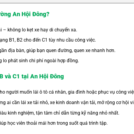
Phường An Hội Đông?
ại – không lo kẹt xe hay di chuyển xa.
hạng B1, B2 cho đến C1 tùy nhu cầu công việc.
p gần địa bàn, giúp bạn quen đường, quen xe nhanh hơn.
g lo phát sinh chi phí ngoài hợp đồng.
 B và C1 tại An Hội Đông
ho người muốn lái ô tô cá nhân, gia đình hoặc phục vụ công vi
 ai cần lái xe tải nhỏ, xe kinh doanh vận tải, mở rộng cơ hội v
iàu kinh nghiệm, tận tâm chỉ dẫn từng kỹ năng nhỏ nhất.
iúp học viên thoải mái hơn trong suốt quá trình tập.