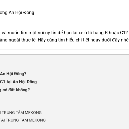
hường An Hội Đông
và muốn tìm một nơi uy tín để học lái xe ô tô hạng B hoặc C1?
ng ngoài thực tế. Hãy cùng tìm hiểu chi tiết ngay dưới đây nhé
g An Hội Đông?
à C1 tại An Hội Đông
ng có đắt không?
TẠI TRUNG TÂM MEKONG
N TẠI TRUNG TÂM MEKONG