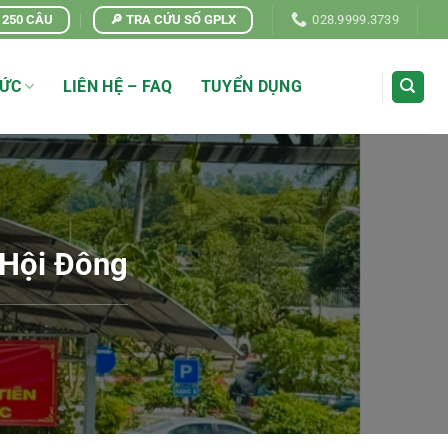
| 250 CÂU
🔎 TRA CỨU SỐ GPLX
028.9999.3739
TỨC
LIÊN HỆ – FAQ
TUYỂN DỤNG
 Hội Đông