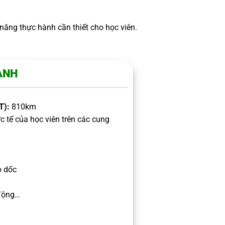
năng thực hành cần thiết cho học viên.
ÀNH
T):
8
10km
c tế của học viên trên các cung
o dốc
 động…