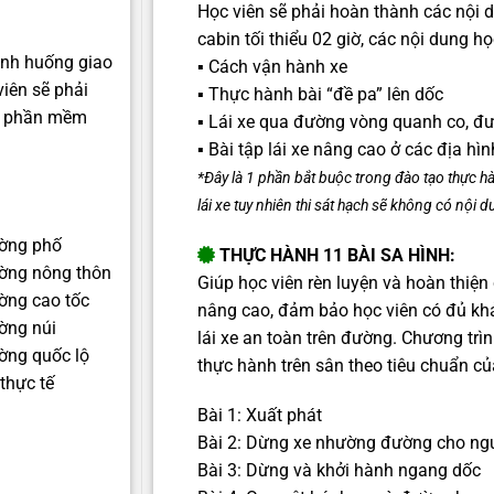
Học viên sẽ phải hoàn thành các nội du
cabin tối thiểu 02 giờ, c
ác nội dung họ
tình huống giao
▪️ Cách vận hành xe
iên sẽ phải
▪️ Thực hành bài “đề pa” lên dốc
n phần mềm
▪️ Lái xe qua đường vòng quanh co, 
▪️ Bài tập lái xe nâng cao ở các địa hìn
*Đây là 1 phần bắt buộc trong đào tạo thực hà
lái xe tuy nhiên thi sát hạch sẽ không có nội d
ường phố
THỰC HÀNH 11 BÀI SA HÌNH:
ường nông thôn
Giúp học viên rèn luyện và hoàn thiện
ường cao tốc
nâng cao, đảm bảo học viên có đủ khả
ường núi
lái xe an toàn trên đường. Chương trì
ường quốc lộ
thực hành trên sân theo tiêu chuẩn c
 thực tế
Bài 1: Xuất phát
Bài 2: Dừng xe nhường đường cho ngư
Bài 3: Dừng và khởi hành ngang dốc