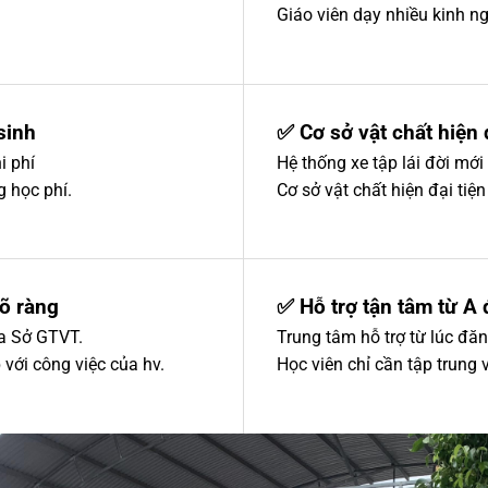
Giáo viên dạy nhiều kinh ng
sinh
✅ Cơ sở vật chất hiện 
i phí
Hệ thống xe tập lái đời mớ
g học phí.
Cơ sở vật chất hiện đại tiệ
rõ ràng
✅ Hỗ trợ tận tâm từ A
ủa Sở GTVT.
Trung tâm hỗ trợ từ lúc đăn
với công việc của hv.
Học viên chỉ cần tập trung v