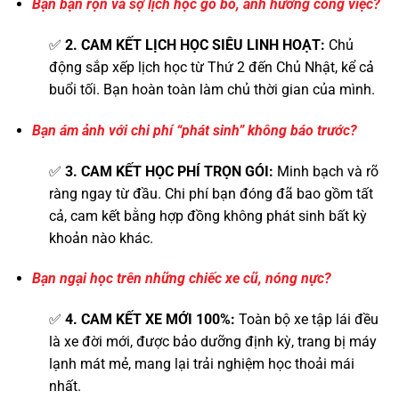
Bạn bận rộn và sợ lịch học gò bó, ảnh hưởng công việc?
✅
2. CAM KẾT LỊCH HỌC SIÊU LINH HOẠT:
Chủ
động sắp xếp lịch học từ Thứ 2 đến Chủ Nhật, kể cả
buổi tối. Bạn hoàn toàn làm chủ thời gian của mình.
Bạn ám ảnh với chi phí “phát sinh” không báo trước?
✅
3. CAM KẾT HỌC PHÍ TRỌN GÓI:
Minh bạch và rõ
ràng ngay từ đầu. Chi phí bạn đóng đã bao gồm tất
cả, cam kết bằng hợp đồng không phát sinh bất kỳ
khoản nào khác.
Bạn ngại học trên những chiếc xe cũ, nóng nực?
✅
4. CAM KẾT XE MỚI 100%:
Toàn bộ xe tập lái đều
là xe đời mới, được bảo dưỡng định kỳ, trang bị máy
lạnh mát mẻ, mang lại trải nghiệm học thoải mái
nhất.