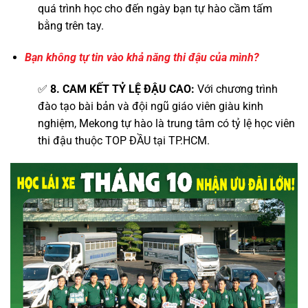
quá trình học cho đến ngày bạn tự hào cầm tấm
bằng trên tay.
Bạn không tự tin vào khả năng thi đậu của mình?
✅
8. CAM KẾT TỶ LỆ ĐẬU CAO:
Với chương trình
đào tạo bài bản và đội ngũ giáo viên giàu kinh
nghiệm, Mekong tự hào là trung tâm có tỷ lệ học viên
thi đậu thuộc TOP ĐẦU tại TP.HCM.