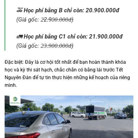
🚕
Học phí bằng B chỉ còn: 20.900.000đ
(Giá gốc: 2̶̶2.̶̶90̶̶0̶̶.̶̶0̶̶0̶̶0̶̶đ̶)
🚛
Học phí bằng C1 chỉ còn: 21.900.000đ
(Giá gốc: 2̶3̶.̶9̶0̶0̶.̶0̶0̶0̶đ̶)
Đặc biệt: Đây là cơ hội tốt nhất để bạn hoàn thành khóa
học và kỳ thi sát hạch, chắc chắn có bằng lái trước Tết
Nguyên Đán để tự tin thực hiện những kế hoạch của riêng
mình.