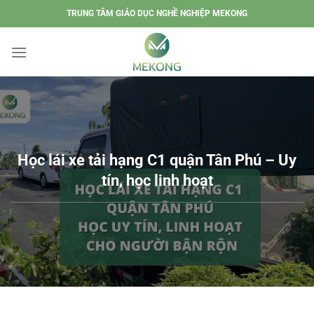
Chuyển
TRUNG TÂM GIÁO DỤC NGHỀ NGHIỆP MEKONG
đến
nội
dung
Học lái xe tải hạng C1 quận Tân Phú – Uy
tín, học linh hoạt