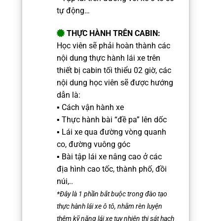
tự động…
THỰC HÀNH TRÊN CABIN:
Học viên sẽ phải hoàn thành các
nội dung thực hành lái xe trên
thiết bị cabin tối thiểu 02 giờ, c
ác
nội dung học viên sẽ được hướng
dẫn là:
▪️ Cách vận hành xe
▪️ Thực hành bài “đề pa” lên dốc
▪️ Lái xe qua đường vòng quanh
co, đường vuông góc
▪️ Bài tập lái xe nâng cao ở các
địa hình cao tốc, thành phố, đồi
núi,..
*Đây là 1 phần bắt buộc trong đào tạo
thực hành lái xe ô tô, nhằm rèn luyện
thêm kỹ năng lái xe tuy nhiên thi sát hạch