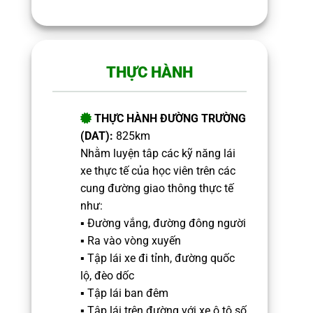
THỰC HÀNH
THỰC HÀNH ĐƯỜNG TRƯỜNG
(DAT):
825km
Nhằm luyện tâp các kỹ năng lái
xe thực tế của học viên trên các
cung đường giao thông thực tế
như:
▪️ Đường vắng, đường đông người
▪️ Ra vào vòng xuyến
▪️ Tập lái xe đi tỉnh, đường quốc
lộ, đèo dốc
▪️ Tập lái ban đêm
▪️ Tập lái trên đường với xe ô tô số