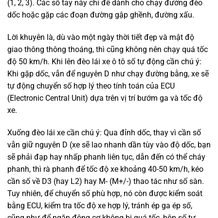
(1, 2, 3). Các số tay này chỉ để dành cho chạy đường đèo
dốc hoặc gặp các đoạn đường gập ghềnh, đường xấu.
Lời khuyên là, dù vào một ngày thời tiết đẹp và mật độ
giao thông thông thoáng, thì cũng không nên chạy quá tốc
độ 50 km/h. Khi lên đèo lái xe ô tô số tự động cần chú ý:
Khi gặp dốc, vẫn để nguyên D như chạy đường bằng, xe sẽ
tự động chuyển số hợp lý theo tính toán của ECU
(Electronic Central Unit) dựa trên vị trí bướm ga và tốc độ
xe.
Xuống đèo lái xe cần chú ý: Qua đỉnh dốc, thay vì cần số
vẫn giữ nguyên D (xe sẽ lao nhanh dần tùy vào độ dốc, bạn
sẽ phải đạp hay nhấp phanh liên tục, dẫn đến có thể cháy
phanh, thì rà phanh để tốc độ xe khoảng 40-50 km/h, kéo
cần số về D3 (hay L2) hay M- (M+/-) thao tác như số sàn.
Tuy nhiên, để chuyển số phù hợp, nó còn được kiểm soát
bằng ECU, kiểm tra tốc độ xe hợp lý, tránh ép ga ép số,
cũng như để ngăn động cơ không bị quá tốc, hộp số tự