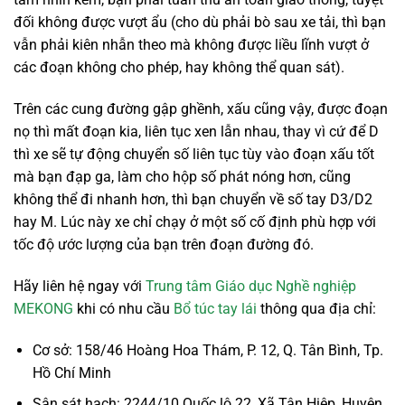
đối không được vượt ẩu (cho dù phải bò sau xe tải, thì bạn
vẫn phải kiên nhẫn theo mà không được liều lĩnh vượt ở
các đoạn không cho phép, hay không thể quan sát).
Trên các cung đường gập ghềnh, xấu cũng vậy, được đoạn
nọ thì mất đoạn kia, liên tục xen lẫn nhau, thay vì cứ để D
thì xe sẽ tự động chuyển số liên tục tùy vào đoạn xấu tốt
mà bạn đạp ga, làm cho hộp số phát nóng hơn, cũng
không thể đi nhanh hơn, thì bạn chuyển về số tay D3/D2
hay M. Lúc này xe chỉ chạy ở một số cố định phù hợp với
tốc độ ước lượng của bạn trên đoạn đường đó.
Hãy liên hệ ngay với
Trung tâm Giáo dục Nghề nghiệp
MEKONG
khi có nhu cầu
Bổ túc tay lái
thông qua địa chỉ:
Cơ sở: 158/46 Hoàng Hoa Thám, P. 12, Q. Tân Bình, Tp.
Hồ Chí Minh
Sân sát hạch: 2244/10 Quốc lộ 22, Xã Tân Hiệp, Huyện