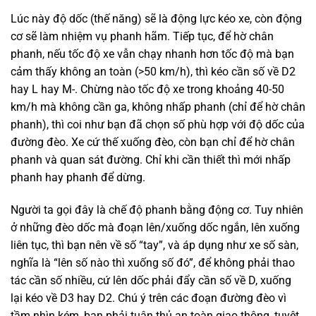
Lúc này độ dốc (thế năng) sẽ là động lực kéo xe, còn động
cơ sẽ làm nhiệm vụ phanh hãm. Tiếp tục, để hờ chân
phanh, nếu tốc độ xe vẫn chạy nhanh hơn tốc độ mà bạn
cảm thấy không an toàn (>50 km/h), thì kéo cần số về D2
hay L hay M-. Chừng nào tốc độ xe trong khoảng 40-50
km/h mà không cần ga, không nhấp phanh (chỉ để hờ chân
phanh), thì coi như bạn đã chọn số phù hợp với độ dốc của
đường đèo. Xe cứ thế xuống đèo, còn bạn chỉ để hờ chân
phanh và quan sát đường. Chỉ khi cần thiết thì mới nhấp
phanh hay phanh để dừng.
Người ta gọi đây là chế độ phanh bằng động cơ. Tuy nhiên
ở những đèo dốc mà đoạn lên/xuống dốc ngắn, lên xuống
liên tục, thì bạn nên về số “tay”, và áp dụng như xe số sàn,
nghĩa là “lên số nào thì xuống số đó”, để không phải thao
tác cần số nhiều, cứ lên dốc phải đẩy cần số về D, xuống
lại kéo về D3 hay D2. Chú ý trên các đoạn đường đèo vì
tầm nhìn kém, bạn phải tuân thủ an toàn giao thông, tuyệt