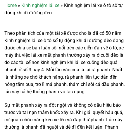
Home
»
Kinh nghiệm lái xe
»
Kinh nghiệm lái xe ô tô số tự
động khi đi đường đèo
Theo phân tích của một tài xế được cho là đã có 50 năm
Kinh nghiệm lái xe ô tô số tự động khi đi đường đèo đang
được chia sẻ bàn luận sôi nổi trên các diễn đàn về ô tô, xe
máy thì, việc lái xe mất phanh thường xảy ra ở cuối đèo là
do các tài xế non kinh nghiệm khi lái xe xuống đèo quá
nhanh ở số 3 hay 4. Mỗi lần vào cua là lại rà phanh. Nhất
là những xe chở khách nặng, rà phanh liên tục dẫn đến
nóng tăm bua, trơ lì má phanh, thậm chí sôi cả dầu phanh,
lúc này cả hệ thống phanh vô tác dụng.
Sự mất phanh xảy ra đột ngột và không có dấu hiệu báo
trước và tai nạn thảm khốc xảy ra. Khi giải quyết hậu quả,
cơ quan chức năng kéo xe lên và đạp thử phanh. Lúc này
thường là phanh đã nguội và dễ đi đến kết luận: Phanh