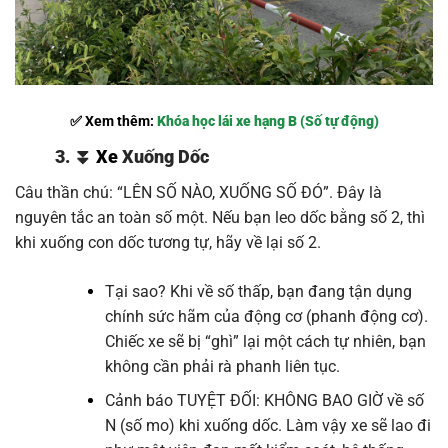
✅ Xem thêm:
Khóa học lái xe hạng B (Số tự động)
3. ⏬
Xe
Xuống Dốc
Câu thần chú: “LÊN SỐ NÀO, XUỐNG SỐ ĐÓ”. Đây là
nguyên tắc an toàn số một. Nếu bạn leo dốc bằng số 2, thì
khi xuống con dốc tương tự, hãy về lại số 2.
Tại sao? Khi về số thấp, bạn đang tận dụng
chính sức hãm của động cơ (phanh động cơ).
Chiếc xe sẽ bị “ghì” lại một cách tự nhiên, bạn
không cần phải rà phanh liên tục.
Cảnh báo TUYỆT ĐỐI: KHÔNG BAO GIỜ về số
N (số mo) khi xuống dốc. Làm vậy xe sẽ lao đi