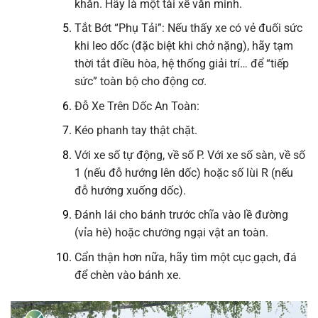
khăn. Hãy là một tài xế văn minh.
Tắt Bớt “Phụ Tải”: Nếu thấy xe có vẻ đuối sức
khi leo dốc (đặc biệt khi chở nặng), hãy tạm
thời tắt điều hòa, hệ thống giải trí… để “tiếp
sức” toàn bộ cho động cơ.
Đỗ Xe Trên Dốc An Toàn:
Kéo phanh tay thật chặt.
Với xe số tự động, về số P. Với xe số sàn, về số
1 (nếu đỗ hướng lên dốc) hoặc số lùi R (nếu
đỗ hướng xuống dốc).
Đánh lái cho bánh trước chĩa vào lề đường
(vỉa hè) hoặc chướng ngại vật an toàn.
Cẩn thận hơn nữa, hãy tìm một cục gạch, đá
để chèn vào bánh xe.