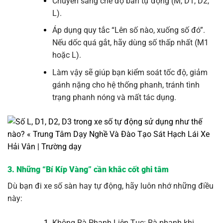
Chuyển sang chế độ bán tự động (M, D1, D2,
L).
Áp dụng quy tắc “Lên số nào, xuống số đó”.
Nếu dốc quá gắt, hãy dùng số thấp nhất (M1
hoặc L).
Làm vậy sẽ giúp bạn kiểm soát tốc độ, giảm
gánh nặng cho hệ thống phanh, tránh tình
trạng phanh nóng và mất tác dụng.
3. Những “Bí Kíp Vàng” cần khắc cốt ghi tâm
Dù bạn đi xe số sàn hay tự động, hãy luôn nhớ những điều
này:
Không Rà Phanh Liên Tục: Rà phanh khi