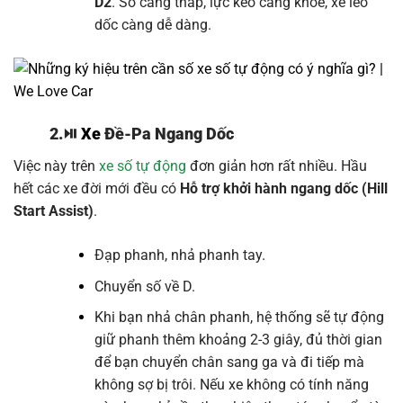
D2
. Số càng thấp, lực kéo càng khỏe, xe leo
dốc càng dễ dàng.
2.
⏯️
Xe
Đề-Pa Ngang Dốc
Việc này trên
xe số tự động
đơn giản hơn rất nhiều. Hầu
hết các xe đời mới đều có
Hỗ trợ khởi hành ngang dốc (Hill
Start Assist)
.
Đạp phanh, nhả phanh tay.
Chuyển số về D.
Khi bạn nhả chân phanh, hệ thống sẽ tự động
giữ phanh thêm khoảng 2-3 giây, đủ thời gian
để bạn chuyển chân sang ga và đi tiếp mà
không sợ bị trôi. Nếu xe không có tính năng