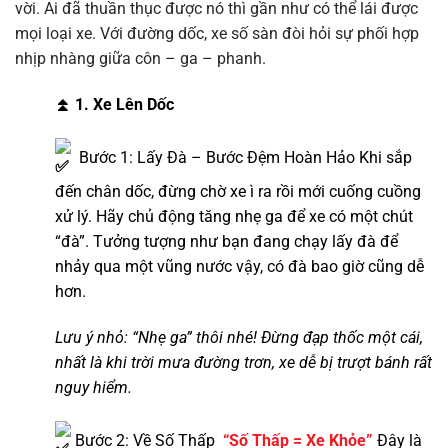
vời. Ai đã thuần thục được nó thì gần như có thể lái được
mọi loại xe. Với đường dốc, xe số sàn đòi hỏi sự phối hợp
nhịp nhàng giữa côn – ga – phanh.
⏫
1. Xe Lên Dốc
Bước 1: Lấy Đà – Bước Đệm Hoàn Hảo Khi sắp
đến chân dốc, đừng chờ xe ì ra rồi mới cuống cuồng
xử lý. Hãy chủ động tăng nhẹ ga để xe có một chút
“đà”. Tưởng tượng như bạn đang chạy lấy đà để
nhảy qua một vũng nước vậy, có đà bao giờ cũng dễ
hơn.
Lưu ý nhỏ: “Nhẹ ga” thôi nhé! Đừng đạp thốc một cái,
nhất là khi trời mưa đường trơn, xe dễ bị trượt bánh rất
nguy hiểm.
Bước 2:
Về Số Thấp
“Số Thấp = Xe Khỏe”
Đây là