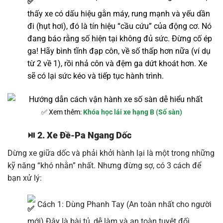
thấy xe có dấu hiệu gằn máy, rung mạnh và yếu dần
đi (hụt hơi), đó là tín hiệu “cầu cứu” của động cơ. Nó
đang báo rằng số hiện tại không đủ sức. Đừng cố ép
ga! Hãy bình tĩnh đạp côn, về số thấp hơn nữa (ví dụ
từ 2 về 1), rồi nhả côn và đệm ga dứt khoát hơn. Xe
sẽ có lại sức kéo và tiếp tục hành trình.
✅ Xem thêm:
Khóa học lái xe hạng B (Số sàn)
⏯️ 2. Xe Đề-Pa Ngang Dốc
Dừng xe giữa dốc và phải khởi hành lại là một trong những
kỹ năng “khó nhằn” nhất. Nhưng đừng sợ, có 3 cách để
bạn xử lý:
Cách 1: Dùng Phanh Tay (An toàn nhất cho người
mới) Đây là bài tủ, dễ làm và an toàn tuyệt đối.