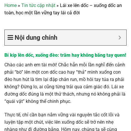
Home
»
Tin tức cập nhật
»
Lái xe lên dốc – xuống dốc an
toàn, học một lần vững tay lái cả đời
Nội dung chính
Bí kíp lên dốc, xuống đèo: trăm hay không bằng tay quen!
Chào các anh em tài mới! Chắc hẳn mỗi lần nghĩ đến cảnh
phải “bò” lên một con dốc cao hay “thả” mình xuống con
đèo hun hút là tim lại đập chân run, mồ hôi tay túa ra phải
không? Đừng lo, ai cũng từng trải qua cảm giác đó. Lái xe
đường dốc đúng là một thử thách, nhưng nó không phải là
“quái vật” không thể chinh phục.
Thực tế, chỉ cần bạn nắm vững vài nguyên tắc cốt lõi và
luyện tập một chút, việc lên xuống dốc sẽ trở nên nhẹ
nhàng như đi đường bằng. Hôm nay, chúng ta sẽ cùng