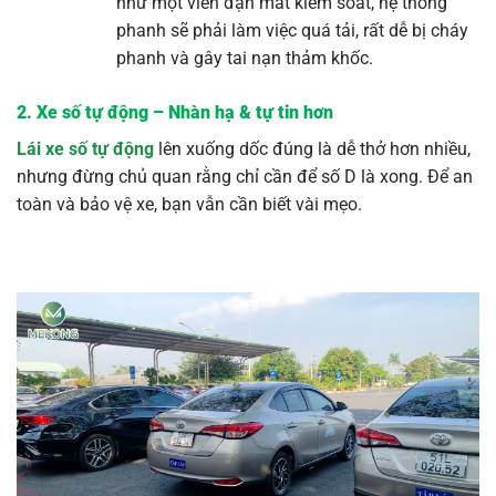
như một viên đạn mất kiểm soát, hệ thống
phanh sẽ phải làm việc quá tải, rất dễ bị cháy
phanh và gây tai nạn thảm khốc.
2. Xe số tự động – Nhàn hạ & tự tin hơn
Lái xe số tự động
lên xuống dốc đúng là dễ thở hơn nhiều,
nhưng đừng chủ quan rằng chỉ cần để số D là xong. Để an
toàn và bảo vệ xe, bạn vẫn cần biết vài mẹo.