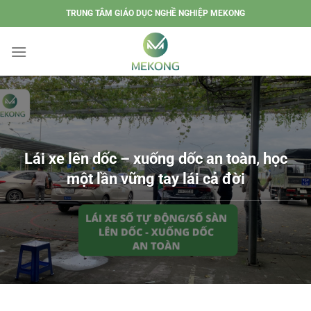
Chuyển
TRUNG TÂM GIÁO DỤC NGHỀ NGHIỆP MEKONG
đến
nội
dung
Lái xe lên dốc – xuống dốc an toàn, học
một lần vững tay lái cả đời