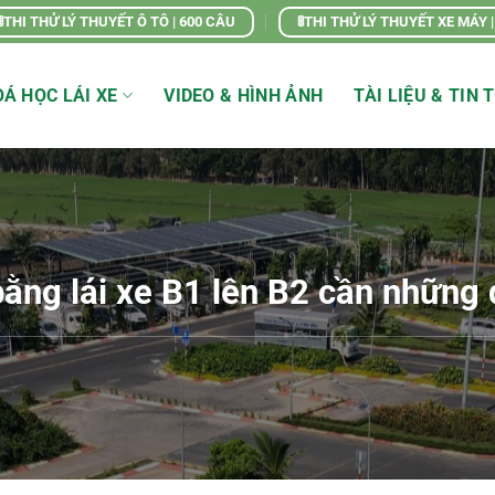
🚦THI THỬ LÝ THUYẾT Ô TÔ | 600 CÂU
🚦THI THỬ LÝ THUYẾT XE MÁY 
Á HỌC LÁI XE
VIDEO & HÌNH ẢNH
TÀI LIỆU & TIN 
ằng lái xe B1 lên B2 cần những đ