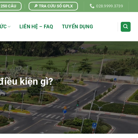
| 250 CÂU
🔎 TRA CỨU SỐ GPLX
028.9999.3739
TỨC
LIÊN HỆ – FAQ
TUYỂN DỤNG
iều kiện gì?