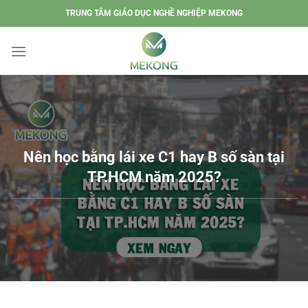
Chuyển
TRUNG TÂM GIÁO DỤC NGHỀ NGHIỆP MEKONG
đến
nội
dung
Nên học bằng lái xe C1 hay B số sàn tại
TP.HCM năm 2025?