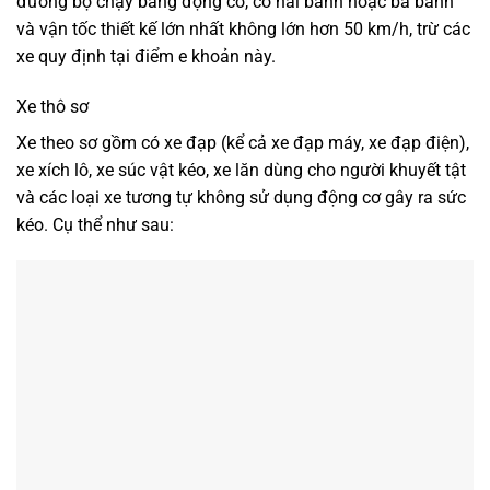
đường bộ chạy bằng động cơ, có hai bánh hoặc ba bánh
và vận tốc thiết kế lớn nhất không lớn hơn 50 km/h, trừ các
xe quy định tại điểm e khoản này.
Xe thô sơ
Xe theo sơ gồm có xe đạp (kể cả xe đạp máy, xe đạp điện),
xe xích lô, xe súc vật kéo, xe lăn dùng cho người khuyết tật
và các loại xe tương tự không sử dụng động cơ gây ra sức
kéo. Cụ thể như sau: