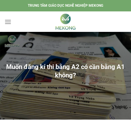
Chuyển
TRUNG TÂM GIÁO DỤC NGHỀ NGHIỆP MEKONG
đến
nội
dung
Muốn đăng kí thi bằng A2 có cần bằng A1
không?