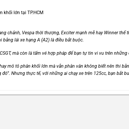
n khối lớn tại TP.HCM
ang chảnh, Vespa thời thượng, Exciter mạnh mẽ hay Winner thể 
thi bằng lái xe hạng A (A2) là điều bắt buộc.
SGT, mà còn là tấm vé hợp pháp để bạn tự tin vi vu trên những 
 hay mô tô phân khối lớn mà vẫn phân vân không biết nên thi bằn
ng đó”. Nhưng thực tế, với những ai chạy xe trên 125cc, bạn bắt 