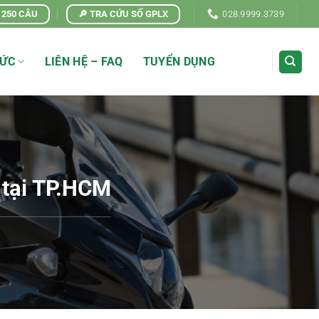
| 250 CÂU
🔎 TRA CỨU SỐ GPLX
028.9999.3739
TỨC
LIÊN HỆ – FAQ
TUYỂN DỤNG
 tại TP.HCM