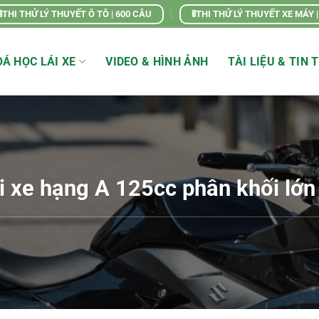
🚦THI THỬ LÝ THUYẾT Ô TÔ | 600 CÂU
🚦THI THỬ LÝ THUYẾT XE MÁY 
Á HỌC LÁI XE
VIDEO & HÌNH ẢNH
TÀI LIỆU & TIN 
ái xe hạng A 125cc phân khối lớn