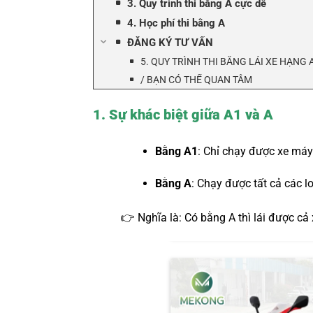
3. Quy trình thi bằng A cực dễ
4. Học phí thi bằng A
ĐĂNG KÝ TƯ VẤN
5. QUY TRÌNH THI BẰNG LÁI XE HẠNG
/ BẠN CÓ THỂ QUAN TÂM
1. Sự khác biệt giữa A1 và A
Bằng A1
: Chỉ chạy được xe máy 
Bằng A
: Chạy được tất cả các l
👉 Nghĩa là: Có bằng A thì lái được cả x