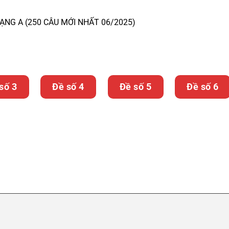
ẠNG A (250 CÂU MỚI NHẤT 06/2025)
số 3
Đề số 4
Đề số 5
Đề số 6