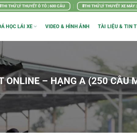
🚦THI THỬ LÝ THUYẾT Ô TÔ | 600 CÂU
🚦THI THỬ LÝ THUYẾT XE MÁY 
Á HỌC LÁI XE
VIDEO & HÌNH ẢNH
TÀI LIỆU & TIN 
T ONLINE – HẠNG A (250 CÂU 