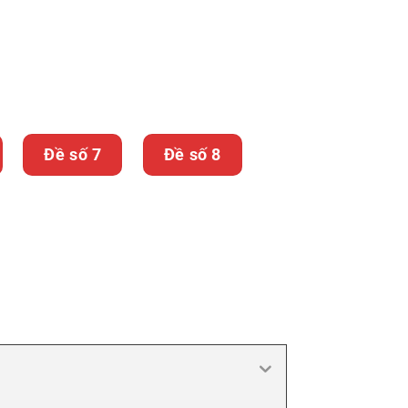
Đề số 7
Đề số 8