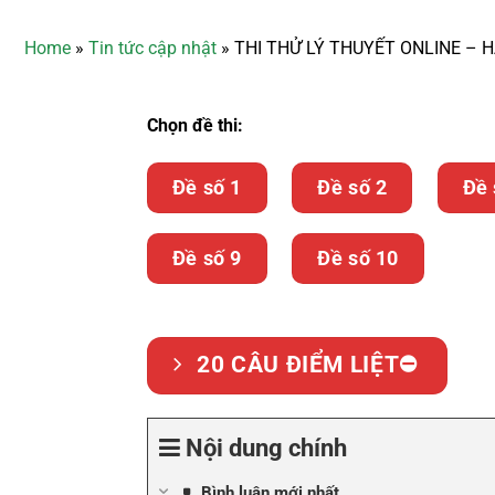
Home
»
Tin tức cập nhật
»
THI THỬ LÝ THUYẾT ONLINE – H
Chọn đề thi:
Đề số 1
Đề số 2
Đề 
Đề số 9
Đề số 10
20 CÂU ĐIỂM LIỆT⛔
Nội dung chính
Bình luận mới nhất