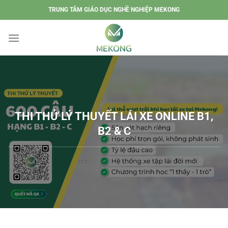
Chuyển
TRUNG TÂM GIÁO DỤC NGHỀ NGHIỆP MEKONG
đến
nội
dung
THI THỬ LÝ THUYẾT LÁI XE ONLINE B1,
B2 & C