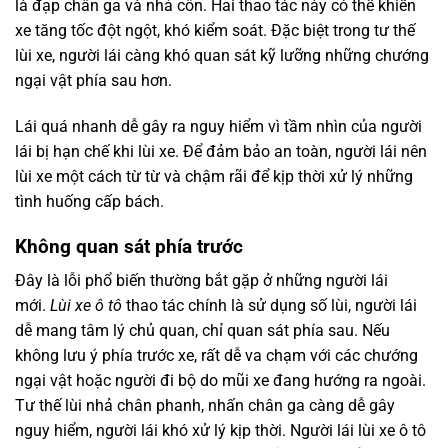
là đạp chân ga và nhả côn. Hai thao tác này có thể khiến
xe tăng tốc đột ngột, khó kiểm soát. Đặc biệt trong tư thế
lùi xe, người lái càng khó quan sát kỹ lưỡng những chướng
ngại vật phía sau hơn.
Lái quá nhanh dễ gây ra nguy hiểm vì tầm nhìn của người
lái bị hạn chế khi lùi xe. Để đảm bảo an toàn, người lái nên
lùi xe một cách từ từ và chậm rãi để kịp thời xử lý những
tình huống cấp bách.
Không quan sát phía trước
Đây là lỗi phổ biến thường bắt gặp ở những người lái
mới.
Lùi xe ô tô
thao tác chính là sử dụng số lùi, người lái
dễ mang tâm lý chủ quan, chỉ quan sát phía sau. Nếu
không lưu ý phía trước xe, rất dễ va chạm với các chướng
ngại vật hoặc người đi bộ do mũi xe đang hướng ra ngoài.
Tư thế lùi nhả chân phanh, nhấn chân ga càng dễ gây
nguy hiểm, người lái khó xử lý kịp thời. Người lái lùi xe ô tô