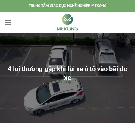
Chuyển
TRUNG TÂM GIÁO DỤC NGHỀ NGHIỆP MEKONG
đến
nội
dung
4 lỗi thường gặp khi lùi xe ô tô vào bãi đỗ
xe