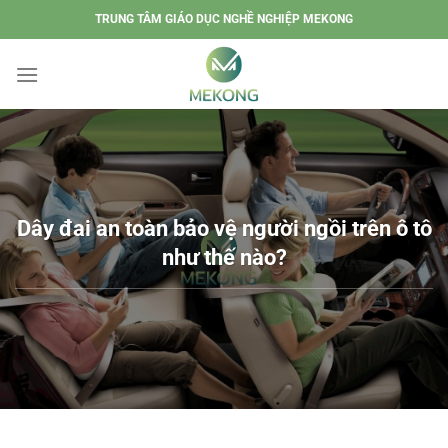
Chuyển
TRUNG TÂM GIÁO DỤC NGHỀ NGHIỆP MEKONG
đến
nội
dung
Dây đai an toàn bảo vệ người ngồi trên ô tô
như thế nào?