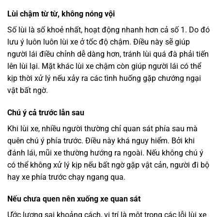
Lùi chậm từ từ, không nóng vội
Số lùi là số khoẻ nhất, hoạt động nhanh hơn cả số 1. Do đó
lưu ý luôn luôn lùi xe ở tốc độ chậm. Điều này sẽ giúp
người lái điều chỉnh dễ dàng hơn, tránh lùi quá đà phải tiến
lên lùi lại. Mặt khác lùi xe chậm còn giúp người lái có thể
kịp thời xử lý nếu xảy ra các tình huống gặp chướng ngại
vật bất ngờ.
Chú ý cả trước lẫn sau
Khi lùi xe, nhiều người thường chỉ quan sát phía sau mà
quên chú ý phía trước. Điều này khá nguy hiểm. Bởi khi
đánh lái, mũi xe thường hướng ra ngoài. Nếu không chú ý
có thể không xử lý kịp nếu bất ngờ gặp vật cản, người đi bộ
hay xe phía trước chạy ngang qua.
Nếu chưa quen nên xuống xe quan sát
Ước lượng sai khoảng cách, vị trí là một trong các lỗi lùi xe