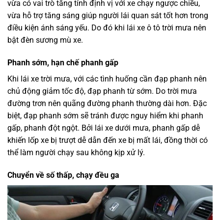
vừa có vai trò tăng tính định vị với xe chạy ngược chiều,
vừa hỗ trợ tăng sáng giúp người lái quan sát tốt hơn trong
điều kiện ánh sáng yếu. Do đó khi lái xe ô tô trời mưa nên
bật đèn sương mù xe.
Phanh sớm, hạn chế phanh gấp
Khi lái xe trời mưa, với các tình huống cần đạp phanh nên
chủ động giảm tốc độ, đạp phanh từ sớm. Do trời mưa
đường trơn nên quãng đường phanh thường dài hơn. Đặc
biệt, đạp phanh sớm sẽ tránh được nguy hiểm khi phanh
gấp, phanh đột ngột. Bởi lái xe dưới mưa, phanh gấp dễ
khiến lốp xe bị trượt dễ dẫn đến xe bị mất lái, đồng thời có
thể làm người chạy sau không kịp xử lý.
Chuyển về số thấp, chạy đều ga