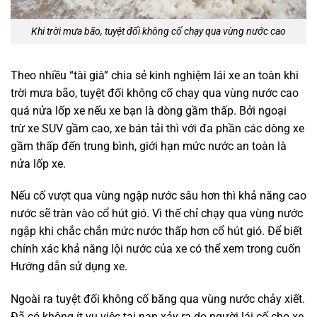
Khi trời mưa bão, tuyệt đối không cố chạy qua vùng nước cao
Theo nhiều “tài già” chia sẻ kinh nghiệm lái xe an toàn khi
trời mưa bão, tuyệt đối không cố chạy qua vùng nước cao
quá nửa lốp xe nếu xe bạn là dòng gầm thấp. Bởi ngoại
trừ xe SUV gầm cao, xe bán tải thì với đa phần các dòng xe
gầm thấp đến trung bình, giới hạn mức nước an toàn là
nửa lốp xe.
Nếu cố vượt qua vùng ngập nước sâu hơn thì khả năng cao
nước sẽ tràn vào cổ hút gió. Vì thế chỉ chạy qua vùng nước
ngập khi chắc chắn mức nước thấp hơn cổ hút gió. Để biết
chính xác khả năng lội nước của xe có thể xem trong cuốn
Hướng dẫn sử dụng xe.
Ngoài ra tuyệt đối không cố băng qua vùng nước chảy xiết.
Đã có không ít vụ việc tai nạn xảy ra do người lái cố cho xe