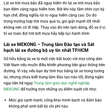
Lái xe trời mưa bão đã nguy hiểm thì lái xe trời mưa bão
ban đêm càng nguy hiểm hơn. Bởi khi này tầm nhìn cực kỳ
hạn chế, đồng nghĩa rủi ro nguy hiểm càng cao. Do đó
trong trường hợp trời mưa quá to, gió giật mạnh tốt nhất
không nên cố đi tiếp. Thay vào đó nên tạm dừng, đỗ xe ở vị
trí an toàn đợi trời bớt mưa hãy tiếp tục hành trình.
Lái xe MEKONG – Trung tâm Đào tạo và Sát
hạch lái xe đường bộ uy tín nhất TP.HCM
Sở hữu bằng lái xe là một việc bắt buộc với mọi công dân
Việt Nam nếu muốn điều khiển phương tiện giao thông trên
đường. Vì vậy, nếu bạn dự tính học bằng lái xe trong tương
lai, nhưng chưa biết trung tâm đào tạo nào tốt, đừng ngần
ngại liên hệ ngay
Trung tâm giáo dục nghề nghiệp
MEKONG
để hưởng trọn những ưu điểm tuyệt vời như:
Mức giá cạnh tranh, công khai minh bạch và đảm bảo
không phát sinh bất kỳ chi phí nào.