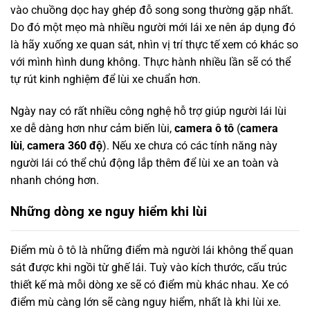
vào chuồng dọc hay ghép đỗ song song thường gặp nhất.
Do đó một mẹo mà nhiều người mới lái xe nên áp dụng đó
là hãy xuống xe quan sát, nhìn vị trí thực tế xem có khác so
với mình hình dung không. Thực hành nhiều lần sẽ có thể
tự rút kinh nghiệm để lùi xe chuẩn hơn.
Ngày nay có rất nhiều công nghệ hỗ trợ giúp người lái lùi
xe dễ dàng hơn như cảm biến lùi,
camera ô tô
(
camera
lùi
,
camera 360 độ
). Nếu xe chưa có các tính năng này
người lái có thể chủ động lắp thêm để lùi xe an toàn và
nhanh chóng hơn.
Những dòng xe nguy hiểm khi lùi
Điểm mù ô tô là những điểm mà người lái không thể quan
sát được khi ngồi từ ghế lái. Tuỳ vào kích thước, cấu trúc
thiết kế mà mỗi dòng xe sẽ có điểm mù khác nhau. Xe có
điểm mù càng lớn sẽ càng nguy hiểm, nhất là khi lùi xe.