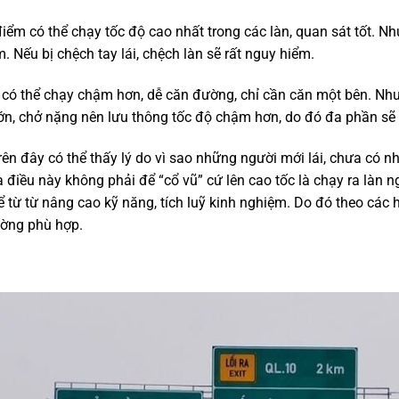
ểm có thể chạy tốc độ cao nhất trong các làn, quan sát tốt. Nh
. Nếu bị chệch tay lái, chệch làn sẽ rất nguy hiểm.
ó thể chạy chậm hơn, dễ căn đường, chỉ cần căn một bên. Nhược
g lớn, chở nặng nên lưu thông tốc độ chậm hơn, do đó đa phần sẽ
n đây có thể thấy lý do vì sao những người mới lái, chưa có nh
a điều này không phải để “cổ vũ” cứ lên cao tốc là chạy ra làn ng
từ từ nâng cao kỹ năng, tích luỹ kinh nghiệm. Do đó theo các hư
ường phù hợp.