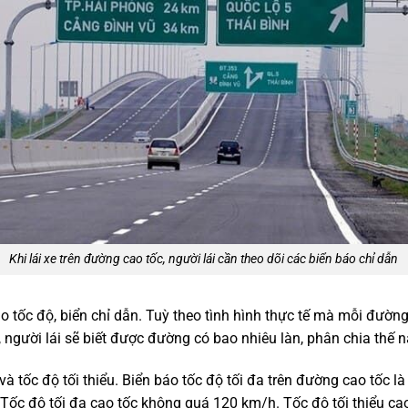
Khi lái xe trên đường cao tốc, người lái cần theo dõi các biển báo chỉ dẫn
o tốc độ, biển chỉ dẫn. Tuỳ theo tình hình thực tế mà mỗi đườ
người lái sẽ biết được đường có bao nhiêu làn, phân chia thế n
và tốc độ tối thiểu. Biển báo tốc độ tối đa trên đường cao tốc l
g. Tốc độ tối đa cao tốc không quá 120 km/h. Tốc độ tối thiểu 