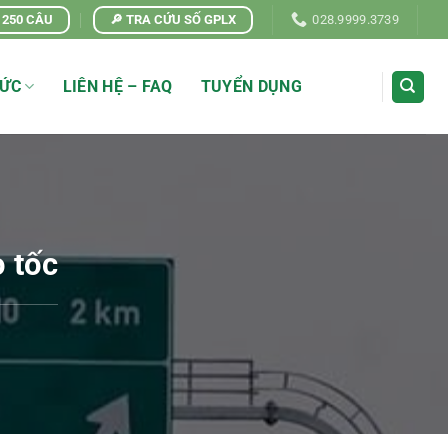
| 250 CÂU
🔎 TRA CỨU SỐ GPLX
028.9999.3739
TỨC
LIÊN HỆ – FAQ
TUYỂN DỤNG
o tốc