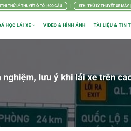
🚦THI THỬ LÝ THUYẾT Ô TÔ | 600 CÂU
🚦THI THỬ LÝ THUYẾT XE MÁY 
Á HỌC LÁI XE
VIDEO & HÌNH ẢNH
TÀI LIỆU & TIN 
 nghiệm, lưu ý khi lái xe trên ca