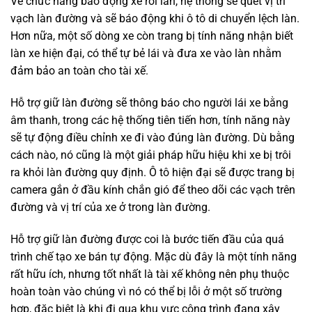
Về chức năng báo động xe rời làn, hệ thống sẽ quét vị trí
vạch làn đường và sẽ báo động khi ô tô di chuyển lệch làn.
Hơn nữa, một số dòng xe còn trang bị tính năng nhận biết
làn xe hiện đại, có thể tự bẻ lái và đưa xe vào làn nhằm
đảm bảo an toàn cho tài xế.
Hỗ trợ giữ làn đường sẽ thông báo cho người lái xe bằng
âm thanh, trong các hệ thống tiên tiến hơn, tính năng này
sẽ tự động điều chỉnh xe đi vào đúng làn đường. Dù bằng
cách nào, nó cũng là một giải pháp hữu hiệu khi xe bị trôi
ra khỏi làn đường quy định. Ô tô hiện đại sẽ được trang bị
camera gắn ở đầu kính chắn gió để theo dõi các vạch trên
đường và vị trí của xe ở trong làn đường.
Hỗ trợ giữ làn đường được coi là bước tiến đầu của quá
trình chế tạo xe bán tự động. Mặc dù đây là một tính năng
rất hữu ích, nhưng tốt nhất là tài xế không nên phụ thuộc
hoàn toàn vào chúng vì nó có thể bị lỗi ở một số trường
hợp, đặc biệt là khi đi qua khu vực công trình đang xây