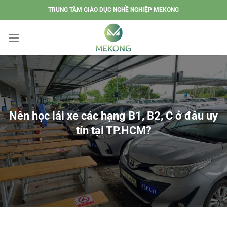
Chuyển
TRUNG TÂM GIÁO DỤC NGHỀ NGHIỆP MEKONG
đến
nội
dung
Nên học lái xe các hạng B1, B2, C ở đâu uy
tín tại TP.HCM?