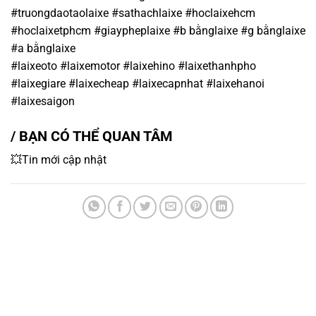
#truongdaotaolaixe #sathachlaixe #hoclaixehcm
#hoclaixetphcm #giaypheplaixe #b bằnglaixe #g bằnglaixe
#a bằnglaixe
#laixeoto #laixemotor #laixehino #laixethanhpho
#laixegiare #laixecheap #laixecapnhat #laixehanoi
#laixesaigon
/ BẠN CÓ THỂ QUAN TÂM
💥Tin mới cập nhật