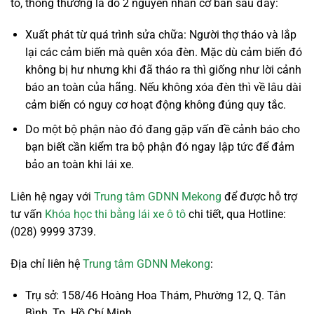
tô, thông thường là do 2 nguyên nhân cơ bản sau đây:
Xuất phát từ quá trình sửa chữa: Người thợ tháo và lắp
lại các cảm biến mà quên xóa đèn. Mặc dù cảm biến đó
không bị hư nhưng khi đã tháo ra thì giống như lời cảnh
báo an toàn của hãng. Nếu không xóa đèn thì về lâu dài
cảm biến có nguy cơ hoạt động không đúng quy tắc.
Do một bộ phận nào đó đang gặp vấn đề cảnh báo cho
bạn biết cần kiểm tra bộ phận đó ngay lập tức để đảm
bảo an toàn khi lái xe.
Liên hệ ngay với
Trung tâm GDNN Mekong
để được hỗ trợ
tư vấn
Khóa học thi bằng lái xe ô tô
chi tiết, qua Hotline:
(028) 9999 3739.
Địa chỉ liên hệ
Trung tâm GDNN Mekong
:
Trụ sở: 158/46 Hoàng Hoa Thám, Phường 12, Q. Tân
Bình, Tp. Hồ Chí Minh