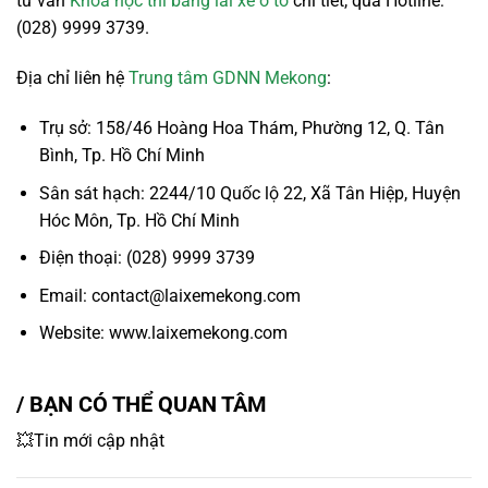
tư vấn
Khóa học thi bằng lái xe ô tô
chi tiết, qua Hotline:
(028) 9999 3739.
Địa chỉ liên hệ
Trung tâm GDNN Mekong
:
Trụ sở: 158/46 Hoàng Hoa Thám, Phường 12, Q. Tân
Bình, Tp. Hồ Chí Minh
Sân sát hạch: 2244/10 Quốc lộ 22, Xã Tân Hiệp, Huyện
Hóc Môn, Tp. Hồ Chí Minh
Điện thoại: (028) 9999 3739
Email: contact@laixemekong.com
Website: www.laixemekong.com
/ BẠN CÓ THỂ QUAN TÂM
💥Tin mới cập nhật