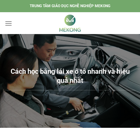
Chuyển
TRUNG TÂM GIÁO DỤC NGHỀ NGHIỆP MEKONG
đến
nội
dung
Cách học bằng lái xe ô tô nhanh và hiệu
quả nhất