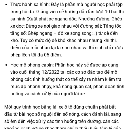
Thực hành sa hình: Đây là phần mà người học phải tập
trung tối đa. Giảng viên sẽ hướng dẫn lần lượt 10 bài thi
sa hình (Xuất phát xe ngang dốc; Nhường đường; Ghép
xe dọc; Dừng xe nơi giao nhau với đường sắt; Tăng tốc
tăng số; Ghép ngang – đỗ xe song song;…) từ dễ đến
khó. Tuy có mức độ dễ khó khác nhau nhưng khi thi,
điểm của mỗi phần lại là như nhau và thí sinh chỉ được
phép lệch tối đa 05 điềm.
Học mô phỏng cabin: Phần học này sẽ được áp dụng
vào cuối tháng 12/2022 tại các cơ sở đào tạo để mô
phỏng các tình huống thật có thể xảy ra nhằm kiểm tra
mức độ nhanh nhạy, khả năng quan sát, phán đoán tình
huống và cách xử lý của người lái xe.
Một quy trình học bằng lái xe ô tô đúng chuẩn phải bắt
đầu từ bài học số nguội đến số nóng, cách đánh lái, sang
số êm đến việc xử lý các tình huống trên đường, căn các
khoảng cách với xe khác thậm chí là thấu hiểu tâm lý của