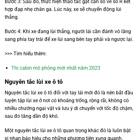
Bước 3: Sau đó, thực hiện thao tác gạt cần số về số R kết
hợp đạp nhẹ chân ga. Lúc này, xe sẽ chuyển động lùi
thẳng.
Bước 4: Khi xe đang lùi thẳng, người lái cần đánh vô lăng
sang phía tay trái để xe lùi sang bên tay phải và ngược lại.
>>> Tìm hiểu thêm:
Thi cabin mô phỏng mới nhất năm 2023
Nguyên tắc lùi xe ô tô
Nguyên tắc lùi xe ô tô đối với tay lái mới đó là nên bắt đầu
luyện tập lùi xe ở nơi có khoảng trống, rộng rãi, không có
nhiều chướng ngại vật và lưu ý di chuyển với tốc độ chậm,
sau đó tăng dần độ khó.
Một nguyên tắc lùi xe ô tô quan trọng khác đó là luôn bật
xi nhan báo hiệu cho những phương tiện xung quanh.