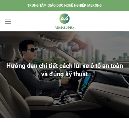
Chuyển
TRUNG TÂM GIÁO DỤC NGHỀ NGHIỆP MEKONG
đến
nội
dung
Hướng dẫn chi tiết cách lùi xe ô tô an toàn
và đúng kỹ thuật