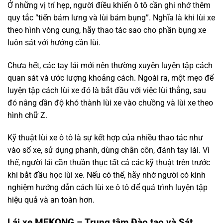
Ở những vị trí hẹp, người điều khiển ô tô cần ghi nhớ thêm
quy tắc “tiến bám lưng và lùi bám bụng”. Nghĩa là khi lùi xe
theo hình vòng cung, hãy thao tác sao cho phần bụng xe
luôn sát với hướng cần lùi.
Chưa hết, các tay lái mới nên thường xuyên luyện tập cách
quan sát và ước lượng khoảng cách. Ngoài ra, một mẹo để
luyện tập cách lùi xe đó là bắt đầu với việc lùi thẳng, sau
đó nâng dần độ khó thành lùi xe vào chuồng và lùi xe theo
hình chữ Z.
Kỹ thuật lùi xe ô tô là sự kết hợp của nhiều thao tác như
vào số xe, sử dụng phanh, dùng chân côn, đánh tay lái. Vì
thế, người lái cần thuần thục tất cả các kỹ thuật trên trước
khi bắt đầu học lùi xe. Nếu có thể, hãy nhờ người có kinh
nghiệm hướng dẫn cách lùi xe ô tô để quá trình luyện tập
hiệu quả và an toàn hơn.
Lái xe MEKONG – Trung tâm Đào tạo và Sát