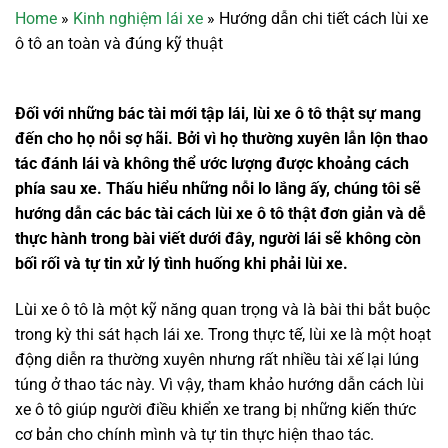
Home
»
Kinh nghiệm lái xe
»
Hướng dẫn chi tiết cách lùi xe
ô tô an toàn và đúng kỹ thuật
Đối với những bác tài mới tập lái, lùi xe ô tô thật sự mang
đến cho họ nỗi sợ hãi. Bởi vì họ thường xuyên lẫn lộn thao
tác đánh lái và không thể ước lượng được khoảng cách
phía sau xe. Thấu hiểu những nỗi lo lắng ấy, chúng tôi sẽ
hướng dẫn các bác tài cách lùi xe ô tô thật đơn giản và dễ
thực hành trong bài viết dưới đây, người lái sẽ không còn
bối rối và tự tin xử lý tình huống khi phải lùi xe.
Lùi xe ô tô là một kỹ năng quan trọng và là bài thi bắt buộc
trong kỳ thi sát hạch lái xe. Trong thực tế, lùi xe là một hoạt
động diễn ra thường xuyên nhưng rất nhiều tài xế lại lúng
túng ở thao tác này. Vì vậy, tham khảo hướng dẫn cách lùi
xe ô tô giúp người điều khiển xe trang bị những kiến thức
cơ bản cho chính mình và tự tin thực hiện thao tác.