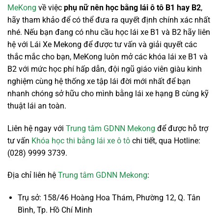
MeKong
về việc
phụ nữ
nên học bằng lái ô tô B1 hay B2
,
hãy tham khảo để có thể đưa ra quyết định chính xác nhất
nhé. Nếu bạn đang có nhu cầu học lái xe B1 và B2 hãy liên
hệ với Lái Xe Mekong để được tư vấn và giải quyết các
thắc mắc cho bạn, MeKong luôn mở các khóa lái xe B1 và
B2 với mức học phí hấp dẫn, đội ngũ giáo viên giàu kinh
nghiệm cùng hệ thống xe tập lái đời mới nhất để bạn
nhanh chóng sở hữu cho mình bằng lái xe hạng B cùng kỹ
thuật lái an toàn.
Liên hệ ngay với
Trung tâm GDNN Mekong
để được hỗ trợ
tư vấn
Khóa học thi bằng lái xe ô tô
chi tiết, qua Hotline:
(028) 9999 3739.
Địa chỉ liên hệ
Trung tâm GDNN Mekong
:
Trụ sở: 158/46 Hoàng Hoa Thám, Phường 12, Q. Tân
Bình, Tp. Hồ Chí Minh