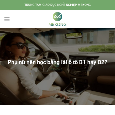
Chuyển
TRUNG TÂM GIÁO DỤC NGHỀ NGHIỆP MEKONG
đến
nội
dung
Phụ nữ nên học bằng lái ô tô B1 hay B2?