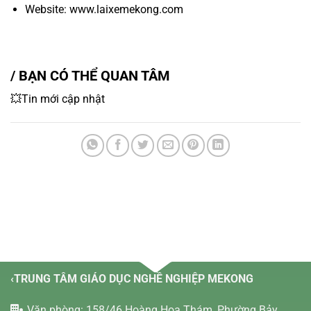
Website: www.laixemekong.com
/ BẠN CÓ THỂ QUAN TÂM
💥Tin mới cập nhật
‹TRUNG TÂM GIÁO DỤC NGHỀ NGHIỆP MEKONG
Văn phòng: 158/46 Hoàng Hoa Thám, Phường Bảy