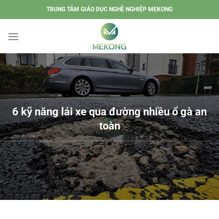
Chuyển
TRUNG TÂM GIÁO DỤC NGHỀ NGHIỆP MEKONG
đến
nội
dung
6 kỹ năng lái xe qua đường nhiều ổ gà an
toàn